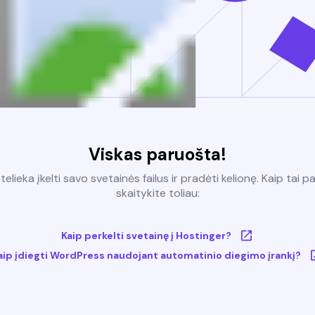
Viskas paruošta!
elieka įkelti savo svetainės failus ir pradėti kelionę. Kaip tai p
skaitykite toliau:
Kaip perkelti svetainę į Hostinger?
aip įdiegti WordPress naudojant automatinio diegimo įrankį?