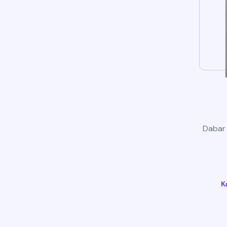
Dabar t
K